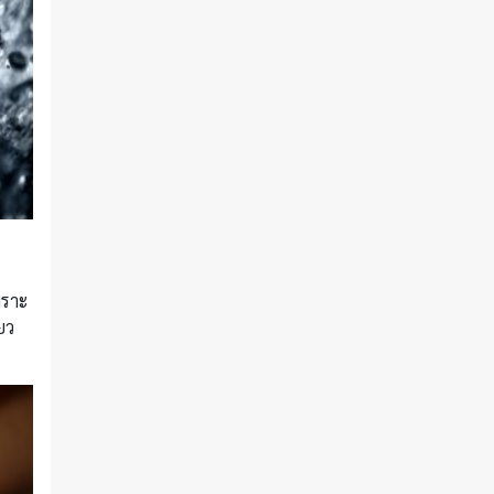
พราะ
ยว