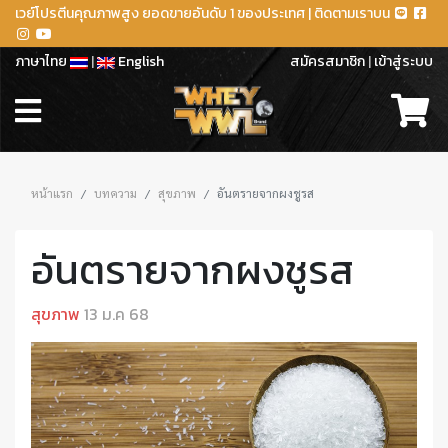
เวย์โปรตีนคุณภาพสูง ยอดขายอันดับ 1 ของประเทศ | ติดตามเราบน
ภาษาไทย
|
English
สมัครสมาชิก
|
เข้าสู่ระบบ
หน้าแรก
บทความ
สุขภาพ
อันตรายจากผงชูรส
อันตรายจากผงชูรส
สุขภาพ
13 ม.ค 68