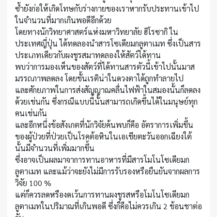
ซ้ำยังก่อให้เกิดโทษกับร่างกายของเราหากรับประทานเข้าไป
ในจำนวนที่มากเกินพอดีอีกด้วย
โดยทางนักวิทยาศาสตร์แห่งมหาวิทยาลัย ฮิโรซากิ ใน
ประเทศญี่ปุ่น ได้ทดลองนำสารโซเดียมกลูตาเมท ซึ่งเป็นสาร
ประเภทเดียวกับผงชูรสมาทดลองให้สัตว์ได้ทาน
พบว่าการมองเห็นของสัตว์ที่ได้ทานสารตัวนี้เข้าไปนั้นมาส
มรรถภาพลดลง โดยชั้นเรติน่าในดวงตาได้ถูกทำลายไป
และศักยภาพในการส่งสัญญาณคลื่นไฟฟ้าในสมองนั้นก็ลดลง
ด้วยเช่นกัน ซึ่งกรณีแบบนี้นั้นสามารถเกิดขึ้นได้ในมนุษย์ทุก
คนเช่นกัน
และอีกหนึ่งข้อสังเกตที่นักวิจัยค้นพบก็คือ อัตราการเพิ่มขึ้น
ของผู้ป่วยที่ป่วยเป็นโรคต้อหินในเอเชียตะวันออกเฉียงใต้
นั้นมีจำนวนที่เพิ่มมากขึ้น
ซึ่งอาจเป็นผลมาจาการทานอาหารที่มีสารโมโนโซเดียมก
ลูตาเมท และแม้ว่าจะยังไม่มีการรับรองหรือยืนยันจากผลการ
วิจัย 100 %
แต่ก็ควรลดหรืองดเว้นการทานผงชูรสหรือโมโนโซเดียมก
ลูตาเมทในปริมาณที่เกินพอดี ซึ่งก็คือไม่ควรเกิน 2 ช้อนชาต่อ