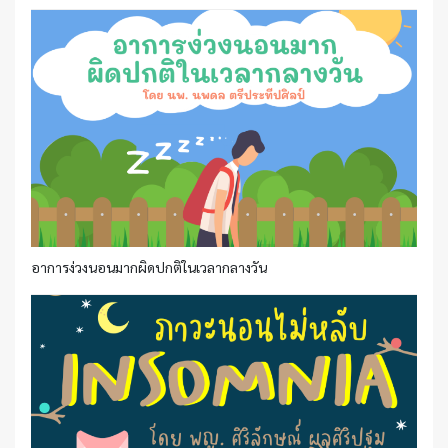
อาการง่วงนอนมากผิดปกติในเวลากลางวัน