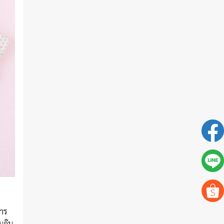
การ
นกิน