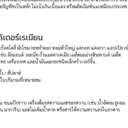
 และธัญพืชเป็นหลัก ไม่เน้นกินเนื้อแดง หรือผลิตภัณฑ์นมเหมือนประเทศ
เตอร์เรเนียน
 บร็อคโคลี่ ผักโขม กะหล่ำดอก หอมหัวใหญ่ แครอท แตงกวา แอปเปิล กล
ช (เช่น อัลมอนด์ วอลนัต ถั่วแมคคาเดเมีย เมล็ดมะม่วงหิมพานต์ เมล็ด
นไพร เครื่องเทศ และน้ำมันมะกอกชนิดเอ็กตร้าเวอร์จิ้น
ง / สัปดาห์
แดง ในปริมาณที่เหมาะสม
(เช่น ขนมปังขาว) เครื่องดื่มรสหวานและของหวาน (เช่น น้ำอัดลม ลูกอม
(เช่น มาการีน) และไม่เติมน้ำตาล หรือสารให้ความหวานลงในอาหาร