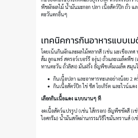
พืชผักผลไม้ น้ำมันมะกอก ปลา เนื้อสัตว์ปีก ถั่ว
ตะวันตกอื่นๆ
เทคนิคการกินอาหารแบบเมดิ
โดยเน้นกินผักและผลไม้หลากสี (เช่น มะเขือเทศ
ส้ม ลูกแพร์ สตรอว์เบอร์รี องุ่น) ถั่วและเมล็ดพื
ทานตะวัน ถั่วลิสง) มันฝรั่ง ธัญพืชเต็มเมล็ด สมุ
กินเนื้อปลา และอาหารทะเลอย่างน้อย 2 ครั้
กินเนื้อสัตว์ปีก ไข่ ชีส โยเกิร์ต และไวน์
เลือกกินเนื้อแดง แบบนานๆ ที
งดเนื้อสัตว์แปรรูป (เช่น ไส้กรอก) ธัญพืชขัดสี 
ไอศกรีม) น้ำมันสกัดผ่านกรรมวิธีไขมันทรานส์ 