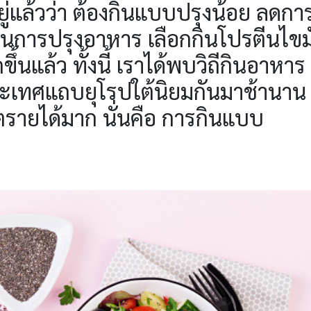
ีอยู่แล้วว่า ต้องกินแบบปรุงน้อย ลดกา
มในการปรุงอาหาร เลือกกินโปรตีนไขม
ขึ้นแล้ว ทั้งนี้ เราได้พบวิถีกินอาหาร
ะเทศแถบยุโรปใต้นิยมกันมาช้านาน ท
ตรายได้มาก นั่นคือ การกินแบบ