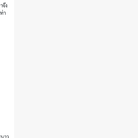
าจึง
ท่า
มะนาว