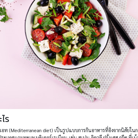
ะไร
ดเอท (Mediterranean diet) เป็นรูปแบบการกินอาหารที่อิงจากนิสัยใน
ะเทศแถบทะเลเมดิเตอร์เรเนียน เช่น สเปน อิตาลี ฝรั่งเศส กรีซ ที่เน้