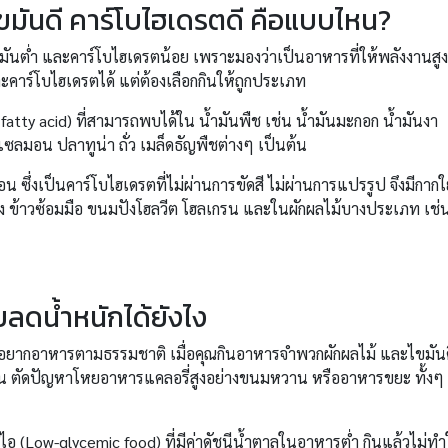
ไขมันดี คาร์โบไฮเดรตดี คือแบบไหน?
ขมันต่ำ และคาร์โบไฮเดรตน้อย เพราะมองว่าเป็นอาหารที่ให้พลังงานสูง
คาร์โบไฮเดรตได้ แต่ต้องเลือกกินให้ถูกประเภท
fatty acid) ที่สามารถพบได้ใน น้ำมันพืช เช่น น้ำมันมะกอก น้ำมันงา
มอน ปลาทูน่า ถั่ว เมล็ดธัญพืชต่างๆ เป็นต้น
 ซึ่งเป็นคาร์โบไฮเดรตที่ไม่ผ่านการขัดสี ไม่ผ่านการแปรรูป จึงมีกาก
ง ข้าวซ้อมมือ ขนมปังโฮลวีต โฮลเกรน และในผักผลไม้บางประเภท เช่
ยลดน้ำหนักได้ยังไง
อยากอาหารตามธรรมชาติ เมื่อคุณกินอาหารจำพวกผักผลไม้ และไขมัน
านขึ้น ตัดปัญหาโหยอาหารแคลอรี่สูงอย่างขนมหวาน หรืออาหารขยะ ทั้งๆ ท
อ (Low-glycemic food) ที่มีค่าดัชนีน้ำตาลในอาหารต่ำ กินแล้วไม่ทำ