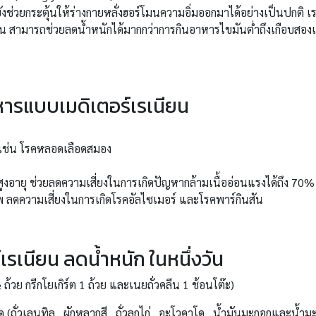
งช่วยกระตุ้นให้ร่างกายหลั่งฮอร์โมนความอิ่มออกมาได้อย่างเป็นปกติ เร
รเนียน สามารถช่วยลดน้ำหนักได้มากกว่าการกินอาหารไขมันต่ำถึงเกือบสองเ
ารแบบเมดิเตอร์เรเนียน
 เช่น โรคหลอดเลือดสมอง
ผู้สูงอายุ ช่วยลดความเสี่ยงในการเกิดปัญหากล้ามเนื้ออ่อนแรงได้ถึง 70%
 ลดความเสี่ยงในการเกิดโรคอัลไซเมอร์ และโรคพาร์กินสัน
เรเนียน ลดน้ำหนัก ในหนึ่งวัน
½ ถ้วย กรีกโยเกิร์ต 1 ถ้วย และเนยถั่วคลีน 1 ช้อนโต๊ะ)
 (ถั่วเลนทิล , ผักหลากสี , ถั่วลูกไก่ , อะโวคาโด , น้ำมันมะกอกและน้ำ