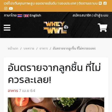
เวย์โปรตีนคุณภาพสูง ยอดขายอันดับ 1 ของประเทศ | ติดตามเราบน
ภาษาไทย
|
English
สมัครสมาชิก
|
เข้าสู่ระบบ
หน้าแรก
บทความ
อาหาร
อันตรายจากลูกชิ้น ที่ไม่ควรละเลย!
อันตรายจากลูกชิ้น ที่ไม่
ควรละเลย!
อาหาร
7 เม.ย 64