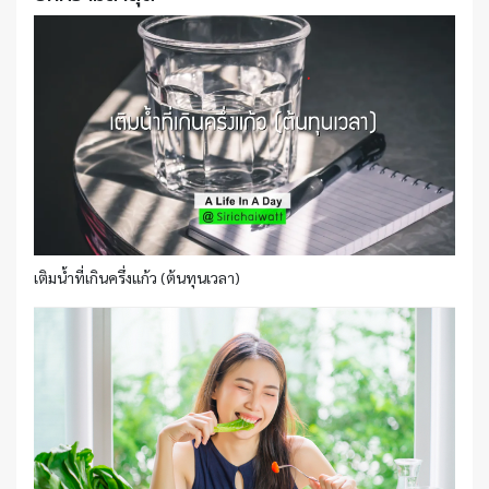
เติมน้ำที่เกินครึ่งแก้ว (ต้นทุนเวลา)