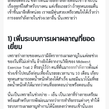
อีกตลอดทั้งวัน ซึ่งการตื่นมาออกกำลังกายตอนเช้า อาจเป็น
เรื่องทุกข์ใจสำหรับบางคน แต่เชื่อเถอะว่า ถ้าทุกคนยอมตื่น
เช้าขึ้นมาอีกสักหน่อย เราจะมีหุ่นสวยเพรียวสมใจได้เร็วกว่า
การออกกำลังกายในช่วงเวลาอื่น นั่นเพราะว่า
1) เพิ่มระบบการเผาผลาญที่ยอด
เยี่ยม
เพราะร่างกายของคนเรามีอัตราการเผาผลาญในแต่ละช่วง
ของวันที่ไม่เท่ากัน อ้างอิงได้จากงานวิจัยของ Midwest
Exercise Trail 2 ที่ระบุไว้ว่า คนที่ตื่นมา
ออกกำลังกาย
ตั้งแต่
ช่วงเช้าไปจนถึงก่อนเที่ยงในระยะเวลานาน 10 เดือน เกือบ
ทุกคนสามารถลดน้ำหนักตัวลงได้สำเร็จ และมีแนวโน้มที่จะ
ลดน้ำหนักตัวได้มากกว่าคนที่ออกตอนบ่ายหรือตอนเย็น
นั่นเป็นเพราะในช่วงบ่าย – เย็น เป็นเวลาที่ร่างกายเตรียม
พร้อมสำหรับการพักผ่อนมากกว่าการทำกิจกรรมต่างๆ ทำให้
ระบบการเผาผลาญทำงานได้น้อยลงกว่าตอนเช้านั่นเอง