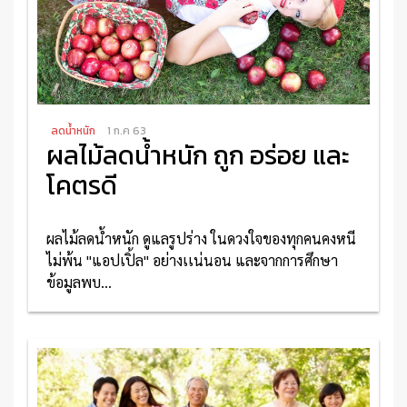
ลดน้ำหนัก
1 ก.ค 63
ผลไม้ลดน้ำหนัก ถูก อร่อย และ
โคตรดี
ผลไม้ลดน้ำหนัก ดูแลรูปร่าง ในดวงใจของทุกคนคงหนี
ไม่พ้น "แอปเปิ้ล" อย่างเเน่นอน และจากการศึกษา
ข้อมูลพบ...
อ่านเพิ่มเติม