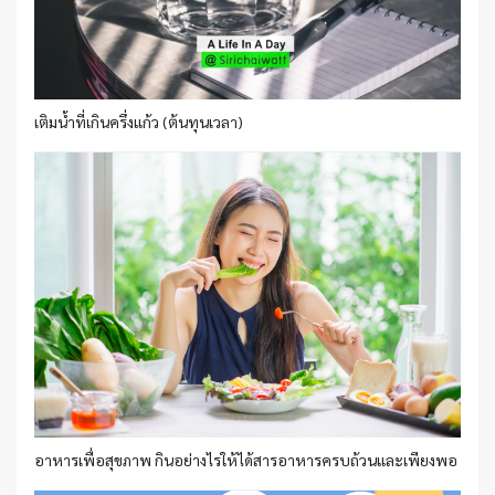
เติมน้ำที่เกินครึ่งแก้ว (ต้นทุนเวลา)
อาหารเพื่อสุขภาพ กินอย่างไรให้ได้สารอาหารครบถ้วนและเพียงพอ