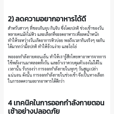
2) ลดความอยากอาหารได้ดี
สำหรับสาวๆ ที่ชอบกินจุบ กินจิบ ซึ่งโดยปกติ ช่วงเช้าของวัน
หลายคนมักไม่หิว และเลือกที่จะอดอาหารเพื่อลดน้ำหนัก
ทำให้ระหว่างวันเกิดอาการหิวบ่อย พอถึงเวลากินจริงๆ จะกิน
ได้มากกว่ามื้อปกติ ทำให้อ้วนง่าย และโยโย่
พอออกกำลังกายตอนเย็น ทำให้เรารู้สึกโหยหาอาหารจากการ
ใช้พลังงานมาตลอดทั้งวัน และถ้าเราควบคุมตัวเองไม่ได้ใน
เวลานั้น รับรองว่า การออกกำลังกายในทุกๆ วันสูญเปล่า
แน่นอน ดังนั้น การออกกำลังกายในช่วงเช้า จึงเป็นทางเลือก
ในการลดความอยากอาหารได้ดีกว่า
4 เทคนิคในการออกกำลังกายตอน
เช้าอย่างปลอดภัย