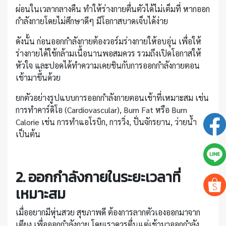
ผ่อนในเวลากลางคืน ทำให้ร่างกายตื่นตัวได้ไม่เต็มที่ หากออก
กำลังกายโดยไม่ศึกษาดีๆ มีโอกาสบาดเจ็บได้ง่าย
ดังนั้น ก่อนออกกำลังกายต้องวอร์มร่างกายให้อบอุ่น เพื่อให้
ร่างกายได้ใช้กล้ามเนื้อนานพอสมควร รวมถึงเปิดโอกาสให้
หัวใจ และปอดได้ทำความเคยชินกับการออกกำลังกายตอน
เช้ามาขึ้นด้วย
ยกตัวอย่างรูปแบบการออกกำลังกายตอนเช้าที่เหมาะสม เช่น
การทำคาร์ดิโอ (Cardiovascular), Burn Fat หรือ Burn
Calorie เช่น การทำแอโรบิก, การวิ่ง, ปั่นจักรยาน, ว่ายน้ำ
เป็นต้น
2. ออกกำลังกายในระยะเวลาที่
เหมาะสม
เมื่ออยากมีหุ่นสวย สุขภาพดี ต้องการลากตัวเองออกมาจาก
เตียง เพื่อออกกำลังกาย โดยเราควรตื่นแต่เช้ามาออกกำลัง