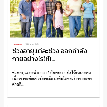
สุขภาพ
28 ส.ค 66
ช่วงอายุแต่ละช่วง ออกกำลัง
กายอย่างไรให้เ...
ช่วงอายุแต่ละช่วง ออกกำลังกายอย่างไรให้เหมาะสม
เนื่องจากแต่ละช่วงวัยจะมีการเติบโตของร่างกายแตก
ต่างกัน...