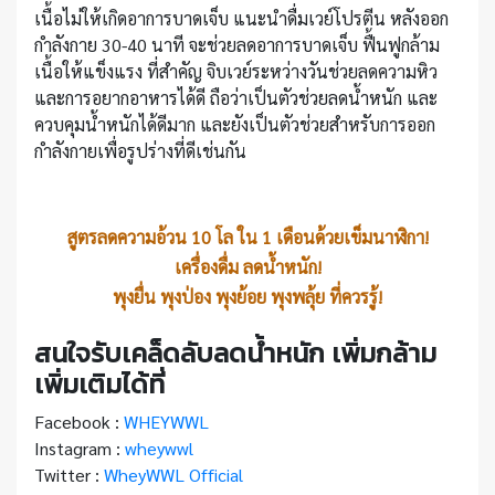
เนื้อไม่ให้เกิดอาการบาดเจ็บ แนะนำดื่มเวย์โปรตีน หลังออก
กำลังกาย 30-40 นาที จะช่วยลดอาการบาดเจ็บ ฟื้นฟูกล้าม
เนื้อให้แข็งแรง ที่สำคัญ จิบเวย์ระหว่างวันช่วยลดความหิว
และการอยากอาหารได้ดี ถือว่าเป็นตัวช่วยลดน้ำหนัก และ
ควบคุมน้ำหนักได้ดีมาก และยังเป็นตัวช่วยสำหรับการออก
กำลังกายเพื่อรูปร่างที่ดีเช่นกัน
สูตรลดความอ้วน 10 โล ใน 1 เดือนด้วยเข็มนาฬิกา!
เครื่องดื่ม ลดน้ำหนัก!
พุงยื่น พุงป่อง พุงย้อย พุงพลุ้ย ที่ควรรู้!
สนใจรับเคล็ดลับลดน้ำหนัก เพิ่มกล้าม
เพิ่มเติมได้ที่
Facebook :
WHEYWWL
Instagram :
wheywwl
Twitter :
WheyWWL Official