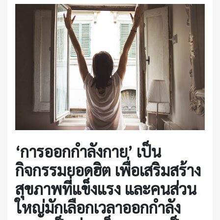
‘การออกกำลังกาย’ เป็น
กิจกรรมยอดฮิต เพื่อเสริมสร้าง
สุขภาพที่แข็งแรง และคนส่วน
ใหญ่มักเลือกเวลาออกกำลัง