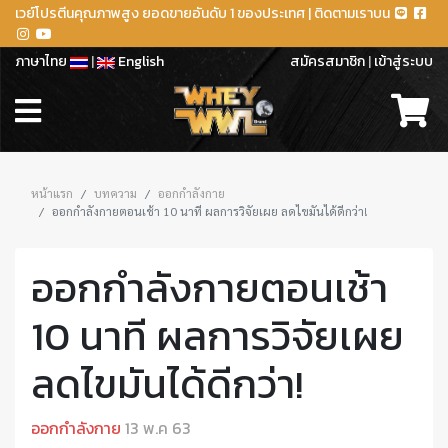
เวย์โปรตีนคุณภาพสูง ยอดขายอันดับ 1 ของประเทศ | ติดตามเราบน
ภาษาไทย
|
English
สมัครสมาชิก
|
เข้าสู่ระบบ
หน้าแรก
บทความ
ออกกำลังกาย
ออกกำลังกายตอนเช้า 10 นาที ผลการวิจัยเผย ลดไขมันได้ดีกว่า!
ออกกำลังกายตอนเช้า
10 นาที ผลการวิจัยเผย
ลดไขมันได้ดีกว่า!
ออกกำลังกาย
13 พ.ค 63