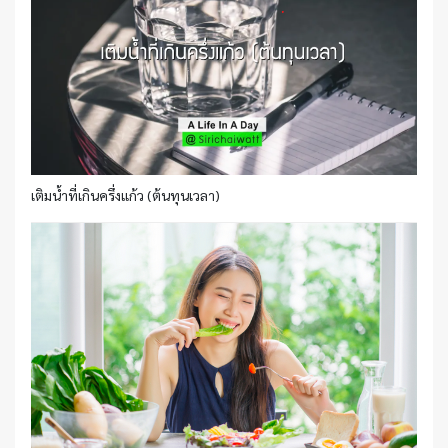
เติมน้ำที่เกินครึ่งแก้ว (ต้นทุนเวลา)