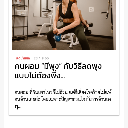
ลดน้ำหนัก
23 ก.ย 65
คนผอม “มีพุง” กับวิธีลดพุง
แบบไม่ต้องพึ่ง...
คนผอม ที่กินเท่าไหร่ก็ไม่อ้วน แต่ก็เสี่ยงโรคร้ายไม่แพ้
คนอ้วนเลยล่ะ โดยเฉพาะปัญหากวนใจ กับการอ้วนลง
พุ...