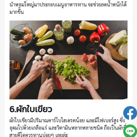
นำหอมใหญ่มาประกอบเมนูอาหารทาน จะช่วยลดน้ำหนักได้
มากขึ้น
6.ผักใบเขียว
ผักใบเขียวมีปริมาณคาร์โบไฮเดรตน้อย และมีไฟเบอร์สูง ซึ่ง
อุดมไปด้วยเกลือแร่ และวิตามินหลากหลายชนิด ถือเป็นผักที่
สายคีโตควรทานบ่อยๆ เลยล่ะ