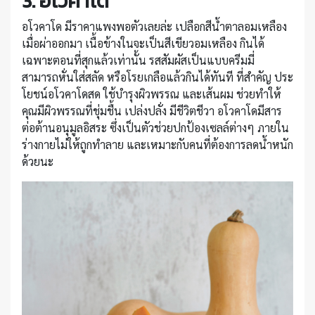
3. อโวคาโด
อโวคาโด มีราคาแพงพอตัวเลยล่ะ เปลือกสีน้ำตาลอมเหลือง
เมื่อผ่าออกมา เนื้อข้างในจะเป็นสีเขียวอมเหลือง กินได้
เฉพาะตอนที่สุกแล้วเท่านั้น รสสัมผัสเป็นแบบครีมมี่
สามารถหั่นใส่สลัด หรือโรยเกลือแล้วกินได้ทันที ที่สำคัญ ประ
โยชน์อโวคาโดสด ใช้บำรุงผิวพรรณ และเส้นผม ช่วยทำให้
คุณมีผิวพรรณที่ชุ่มชื้น เปล่งปลั่ง มีชีวิตชีวา อโวคาโดมีสาร
ต่อต้านอนุมูลอิสระ ซึ่งเป็นตัวช่วยปกป้องเซลล์ต่างๆ ภายใน
ร่างกายไม่ให้ถูกทำลาย และเหมาะกับคนที่ต้องการลดน้ำหนัก
ด้วยนะ