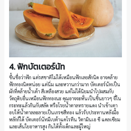
4. ฟักบัตเตอร์นัท
ขึ้นชื่อว่าฟัก แต่รสชาติไม่ได้เหมือนฟักเลยสักนิด อาจคล้าย
ฟักทองนิดหน่อย แต่นิ่ม และหวานกว่ามาก บัตเตอร์นัทเป็น
ผักที่คล้ายน้ำเต้า สีเหลืองสวย แต่ไม่ได้นิยมนำไปผสมกับ
วัตถุดิบอื่นเหมือนฟักทองนะ คุณอาจจะหั่นเป็นชิ้นยาวๆ จี่ใน
กระทะแล้วกินกับสลัด หรือโรยน้ำตาลทรายแดง นำเข้าเตา
อบให้น้ำตาลละลายเป็นเกรซสีทอง แล้วรับประทานหลังมื้อ
หลักก็ได้ บัตเตอร์นัทมีเบต้าแคโรทีน วิตามินเอ ซี แคลเซียม
และเส้นใยอาหารสูง กินได้ทั้งเด็กและผู้ใหญ่