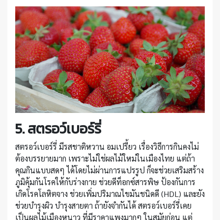
5. สตรอว์เบอร์รี่
สตรอว์เบอร์รี่ มีรสชาติหวาน อมเปรี้ยว เรื่องวิธีการกินคงไม่
ต้องบรรยายมาก เพราะไม่ใช่ผลไม้ใหม่ในเมืองไทย แต่ถ้า
คุณกินแบบสดๆ ได้โดยไม่ผ่านการแปรรูป ก็จะช่วยเสริมสร้าง
ภูมิคุ้มกันโรคให้กับร่างกาย ช่วยดีท็อกซ์สารพิษ ป้องกันการ
เกิดโรคโลหิตจาง ช่วยเพิ่มปริมาณไขมันชนิดดี (HDL) และยัง
ช่วยบำรุงผิว บำรุงสายตา ถ้ายังจำกันได้ สตรอว์เบอร์รี่เคย
เป็นผลไม้เมืองหนาว ที่มีราคาแพงมากๆ ในสมัยก่อน แต่