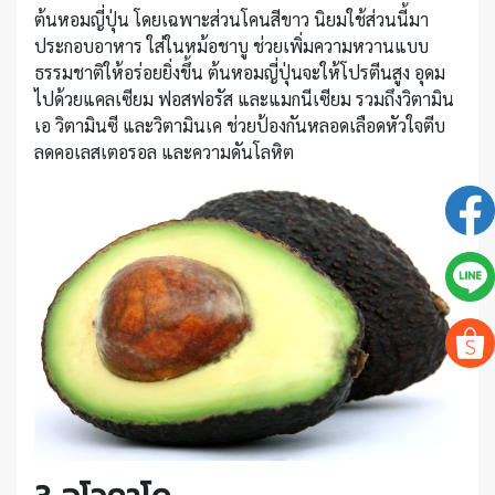
ต้นหอมญี่ปุ่น โดยเฉพาะส่วนโคนสีขาว นิยมใช้ส่วนนี้มา
ประกอบอาหาร ใส่ในหม้อชาบู ช่วยเพิ่มความหวานแบบ
ธรรมชาติให้อร่อยยิ่งขึ้น ต้นหอมญี่ปุ่นจะให้โปรตีนสูง อุดม
ไปด้วยแคลเซียม ฟอสฟอรัส และแมกนีเซียม รวมถึงวิตามิน
เอ วิตามินซี และวิตามินเค ช่วยป้องกันหลอดเลือดหัวใจตีบ
ลดคอเลสเตอรอล และความดันโลหิต