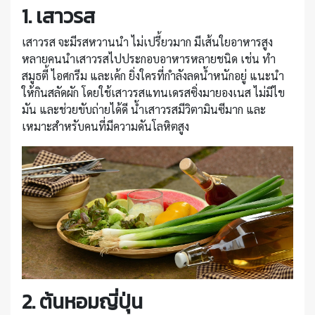
1. เสาวรส
เสาวรส จะมีรสหวานนำ ไม่เปรี้ยวมาก มีเส้นใยอาหารสูง
หลายคนนำเสาวรสไปประกอบอาหารหลายชนิด เช่น ทำ
สมูธตี้ ไอศกรีม และเค้ก ยิ่งใครที่กำลังลดน้ำหนักอยู่ แนะนำ
ให้กินสลัดผัก โดยใช้เสาวรสแทนเดรสซิ่งมายองเนส ไม่มีไข
มัน และช่วยขับถ่ายได้ดี น้ำเสาวรสมีวิตามินซีมาก และ
เหมาะสำหรับคนที่มีความดันโลหิตสูง
2. ต้นหอมญี่ปุ่น