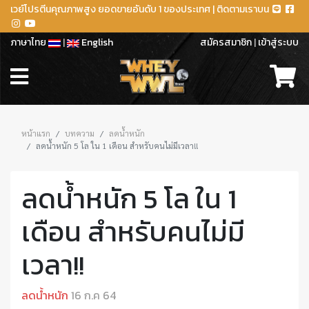
เวย์โปรตีนคุณภาพสูง ยอดขายอันดับ 1 ของประเทศ | ติดตามเราบน
ภาษาไทย
|
English
สมัครสมาชิก
|
เข้าสู่ระบบ
หน้าแรก
บทความ
ลดน้ำหนัก
ลดน้ำหนัก 5 โล ใน 1 เดือน สำหรับคนไม่มีเวลา!!
ลดน้ำหนัก 5 โล ใน 1
เดือน สำหรับคนไม่มี
เวลา!!
ลดน้ำหนัก
16 ก.ค 64