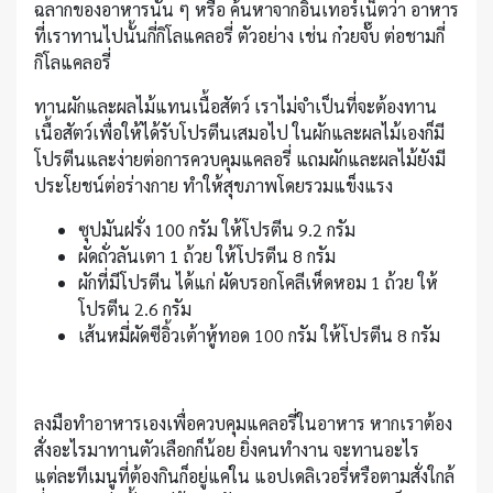
ฉลากของอาหารนั้น ๆ หรือ ค้นหาจากอินเทอร์เน็ตว่า อาหาร
ที่เราทานไปนั้นกี่กิโลแคลอรี่ ตัวอย่าง เช่น ก๋วยจั๊บ ต่อชามกี่
กิโลแคลอรี่
ทานผักและผลไม้แทนเนื้อสัตว์ เราไม่จำเป็นที่จะต้องทาน
เนื้อสัตว์เพื่อให้ได้รับโปรตีนเสมอไป ในผักและผลไม้เองก็มี
โปรตีนและง่ายต่อการควบคุมแคลอรี่ แถมผักและผลไม้ยังมี
ประโยชน์ต่อร่างกาย ทำให้สุขภาพโดยรวมแข็งแรง
ซุปมันฝรั่ง 100 กรัม ให้โปรตีน 9.2 กรัม
ผัดถั่วลันเตา 1 ถ้วย ให้โปรตีน 8 กรัม
ผักที่มีโปรตีน ได้แก่ ผัดบรอกโคลีเห็ดหอม 1 ถ้วย ให้
โปรตีน 2.6 กรัม
เส้นหมี่ผัดซีอิ้วเต้าหู้ทอด 100 กรัม ให้โปรตีน 8 กรัม
ลงมือทำอาหารเองเพื่อควบคุมแคลอรี่ในอาหาร หากเราต้อง
สั่งอะไรมาทานตัวเลือกก็น้อย ยิ่งคนทำงาน จะทานอะไร
แต่ละทีเมนูที่ต้องกินก็อยู่แค่ใน แอปเดลิเวอรี่หรือตามสั่งใกล้