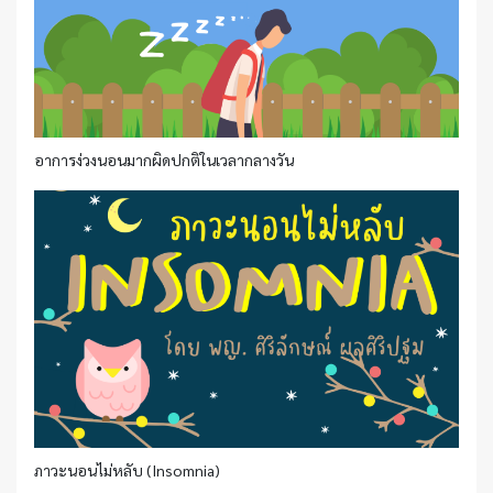
อาการง่วงนอนมากผิดปกติในเวลากลางวัน
ภาวะนอนไม่หลับ (Insomnia)