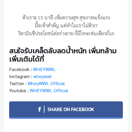
หัวเราะ 15 นาที เพิ่มความสุข สุขภาพแข็งแรง
มื้อเช้าสำคัญ แต่ทำไมเราไม่หิว!?
วิตามินซีประโยชน์ต่อร่างกาย ก็มีโทษเช่นเดียวกัน!!
สนใจรับเคล็ดลับลดน้ำหนัก เพิ่มกล้าม
เพิ่มเติมได้ที่
Facebook :
WHEYWWL
Instagram :
wheywwl
Twitter :
WheyWWL Official
Youtube :
WHEYWWL Official
SHARE ON FACEBOOK